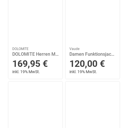
DOLOMITE
Vaude
DOLOMITE Herren Multif.-Halbschuhe 54 Low GTX 39 ½ in Grau
Damen Funktionsjacke VAUDE Damen Kapuzen Jacke Escape Light 46 in Grün
169,95
€
120,00
€
inkl. 19% MwSt.
inkl. 19% MwSt.