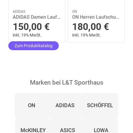
ADIDAS
ON
ADIDAS Damen Laufschuhe Adizero EVO SL 39 ⅓ in Grau
ON Herren Laufschuhe Cloudrunner 2 Waterproof 44 ½ in Schwarz
150,00
€
180,00
€
inkl. 19% MwSt.
inkl. 19% MwSt.
Zum Produktkatalog
Marken bei L&T Sporthaus
ON
ADIDAS
SCHÖFFEL
McKINLEY
ASICS
LOWA