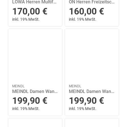
LOWA Herren Multifunktionsschuhe INNOX EVO II GTX 43 ½ in Grau
ON Herren Freizeitschuhe Cloud 6 44 ½ in Silber
170,00
€
160,00
€
inkl. 19% MwSt.
inkl. 19% MwSt.
MEINDL
MEINDL
MEINDL Damen Wanderschuhe Lite Trail GTX
MEINDL Damen Wanderschuhe Lite Trail GTX
199,90
€
199,90
€
inkl. 19% MwSt.
inkl. 19% MwSt.