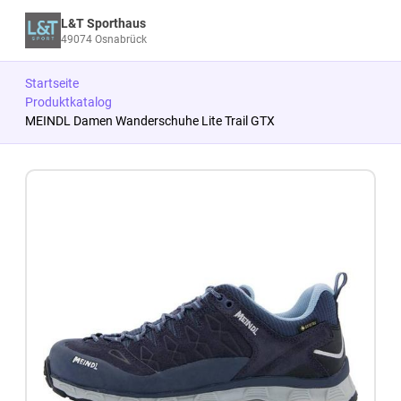
L&T Sporthaus
49074 Osnabrück
Startseite
Produktkatalog
MEINDL Damen Wanderschuhe Lite Trail GTX
Zum Produkt springen
Zur Produktbeschreibung springen