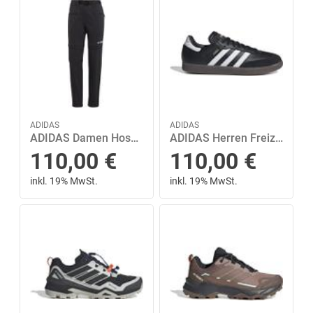
ADIDAS
ADIDAS
ADIDAS Damen Hose W UTILITAS ZO P 38 in Schwarz
ADIDAS Herren Freizeitschuhe Samba IN 39 ⅓ in Grau
110,00
€
110,00
€
inkl. 19% MwSt.
inkl. 19% MwSt.