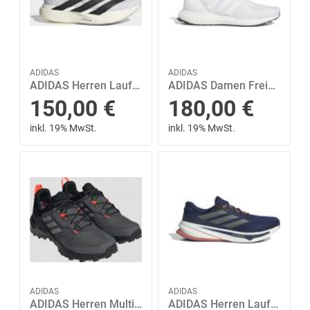
ADIDAS
ADIDAS
ADIDAS Herren Laufschuhe Adizero EVO SL 45 ⅓ in Pink
ADIDAS Damen Freizeitschuhe ULTRABOOST 1.0 W 41 ⅓ in Pink
150,00
€
180,00
€
inkl. 19% MwSt.
inkl. 19% MwSt.
ADIDAS
ADIDAS
ADIDAS Herren Multifunktionsschuhe TERREX AX4 GTX 42 ⅔ in Schwarz
ADIDAS Herren Laufschuhe Supernova Rise 2 44 ⅔ in Grau