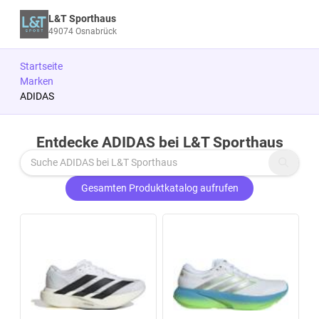
L&T Sporthaus
49074 Osnabrück
Startseite
Marken
ADIDAS
Entdecke ADIDAS bei L&T Sporthaus
Zu den Produkten springen
Gesamten Produktkatalog aufrufen