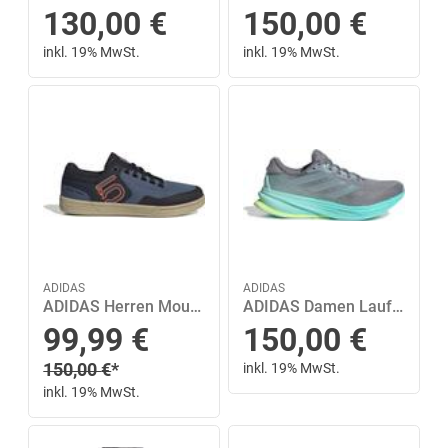
130,00
€
150,00
€
inkl. 19% MwSt.
inkl. 19% MwSt.
ADIDAS
ADIDAS
ADIDAS Herren Mountainbikeschuhe FREERIDER PRO CANVAS 46 in Grau
ADIDAS Damen Laufschuhe Supernova Rise 2 38 in Grau
Sonderpreis
99,99
€
150,00
€
Regulärer Preis
150,00
€
*
inkl. 19% MwSt.
inkl. 19% MwSt.