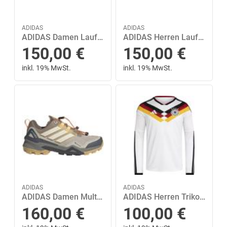
ADIDAS
ADIDAS
ADIDAS Damen Laufschuhe Adizero EVO SL 39 ⅓ in Grau
ADIDAS Herren Laufschuhe SUPERNOVA RISE 3 44 in Grau
150,00
€
150,00
€
inkl. 19% MwSt.
inkl. 19% MwSt.
ADIDAS
ADIDAS
ADIDAS Damen Multifunktionsschuhe Terrex Skychaser GORE-TEX 42 in Grau
ADIDAS Herren Trikot Deutschland DFB WM 2026 Home Replika Langarmtrikot XXL in Weiß
160,00
€
100,00
€