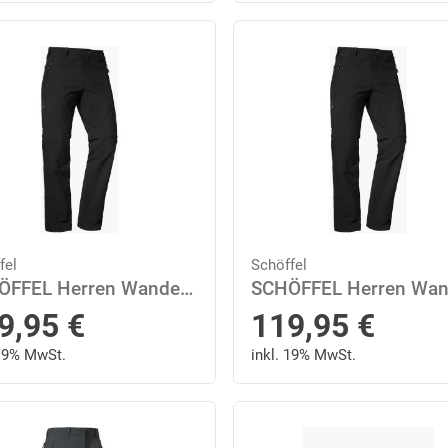
fel
Schöffel
SCHÖFFEL Herren Wanderhose "Koper1 Zip Off" 52 in Schwarz
9,95
€
119,95
€
 19% MwSt.
inkl. 19% MwSt.