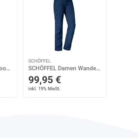
SCHÖFFEL
Schöffel Schöffel Outdoorhose »Pants Engadin1«
SCHÖFFEL Damen Wanderhose 17 in Blau
99,95
€
inkl. 19% MwSt.