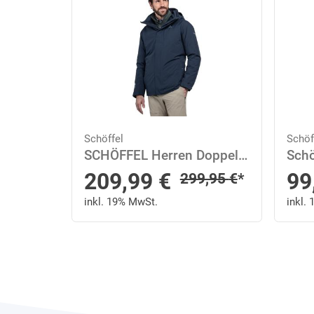
Schöffel
Schöf
SCHÖFFEL Herren Doppeljacke 3in1 Jacket Style Tamina MNS 56 in Blau
Sonderpreis
209,99
€
99
Regulärer Preis
299,95
€
*
inkl. 19% MwSt.
inkl.
Next