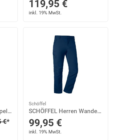
119,95
€
inkl. 19% MwSt.
Schöffel
SCHÖFFEL Damen Doppeljacke 3in1 Jacket Style Okere WMS 38 in Pink
SCHÖFFEL Herren Wanderhose "Folkstone" 58 in Blau
99,95
€
rer Preis
5
€
*
inkl. 19% MwSt.