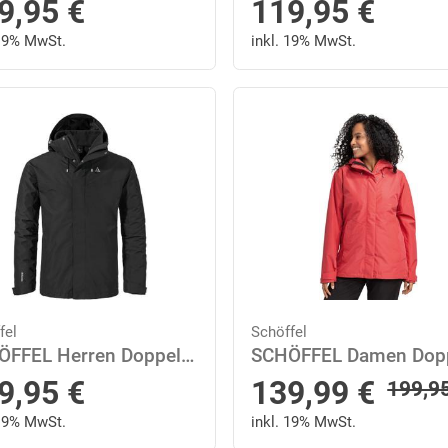
9,95
€
119,95
€
 19% MwSt.
inkl. 19% MwSt.
fel
Schöffel
SCHÖFFEL Herren Doppeljacke 3in1 Jacket Style Okere MNS 52 in Schwarz
Sonderpreis
9,95
€
139,99
€
Regulä
199,9
 19% MwSt.
inkl. 19% MwSt.