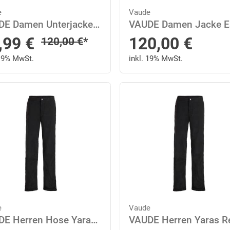
e
Vaude
VAUDE Damen Unterjacke Wo Rienza Jacket IV 42 in Braun
nderpreis
,99
€
120,00
€
Regulärer Preis
120,00
€
*
 19% MwSt.
inkl. 19% MwSt.
e
Vaude
VAUDE Herren Hose Yaras Rain Pants III