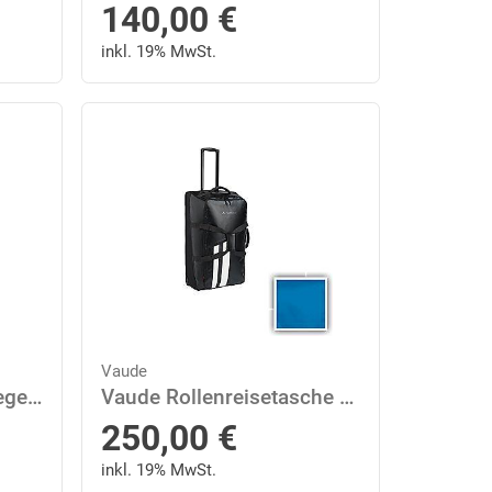
140,00
€
inkl. 19% MwSt.
Vaude
VAUDE Escape Light Regenjacke Herren
Vaude Rollenreisetasche mit 2 Rollen Rotuma 90 New Islands L Blau
250,00
€
inkl. 19% MwSt.