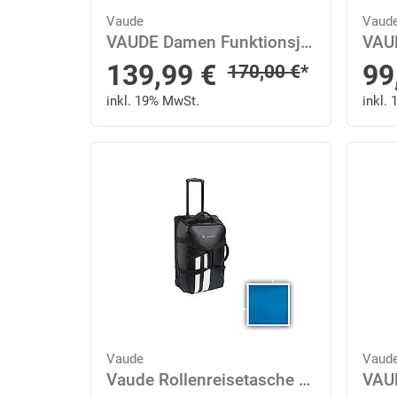
Vaude
Vaud
VAUDE Damen Funktionsjacke Wo Escape Parka 44 in Braun
Sonderpreis
So
139,99
€
99
Regulärer Preis
170,00
€
*
inkl. 19% MwSt.
inkl.
Vaude
Vaud
Vaude Rollenreisetasche mit 2 Rollen Rotuma 65 New Islands M Blau