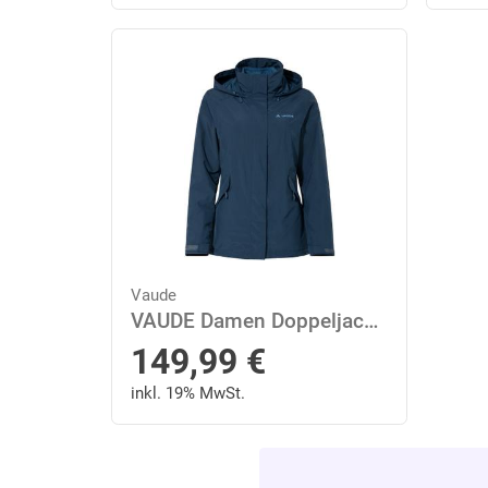
Vaude
VAUDE Damen Doppeljacke Wo Rosemoor 3in1 Jacket II 40 in Blau
149,99
€
inkl. 19% MwSt.