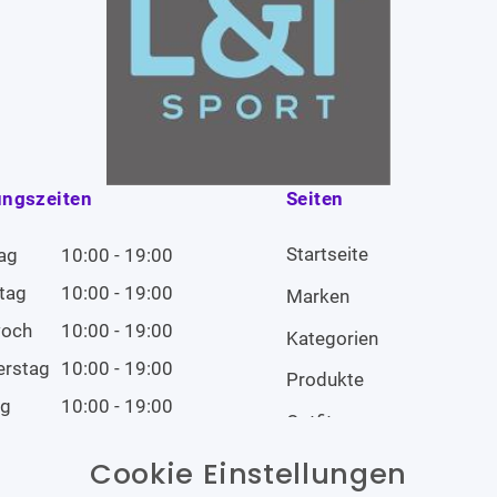
ungszeiten
Seiten
Startseite
ag
10:00 - 19:00
tag
10:00 - 19:00
Marken
woch
10:00 - 19:00
Kategorien
erstag
10:00 - 19:00
Produkte
ag
10:00 - 19:00
Outfits
tag
10:00 - 19:00
Cookie Einstellungen
tag
Geschlossen