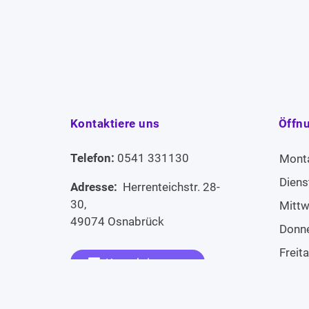
Kontaktiere uns
Öffn
Telefon:
0541 331130
Mont
Diens
Adresse:
Herrenteichstr. 28-
30,
Mitt
49074 Osnabrück
Donn
Freit
Kontaktiere uns
Sams
Widerruf erklären
Sonn