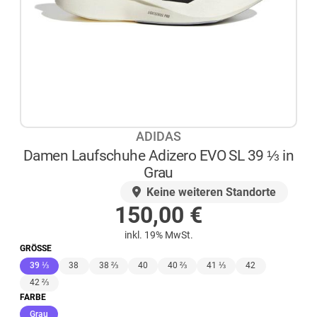
ADIDAS
Damen Laufschuhe Adizero EVO SL 39 ⅓ in
Grau
AUF LAGER
Keine weiteren Standorte
150,00
€
inkl. 19% MwSt.
GRÖSSE
(ausgewählt)
39 ⅓
38
38 ⅔
40
40 ⅔
41 ⅓
42
42 ⅔
FARBE
(ausgewählt)
Grau