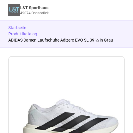
L&T Sporthaus
49074 Osnabrück
Startseite
Produktkatalog
ADIDAS Damen Laufschuhe Adizero EVO SL 39 ⅓ in Grau
Zum Produkt springen
Zur Produktbeschreibung springen