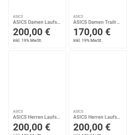
ASICS
ASICS
ASICS Damen Laufschuhe GEL-NIMBUS 28 38 in Braun
ASICS Damen Trailrunningschuhe GEL-Trabuco 13 GTX 41 ½ in Rot
200,00
€
170,00
€
inkl. 19% MwSt.
inkl. 19% MwSt.
ASICS
ASICS
ASICS Herren Laufschuhe GEL-NIMBUS 27 46 in Grau
ASICS Herren Laufschuhe GEL-KAYANO 32 47 in Silber
200,00
€
200,00
€