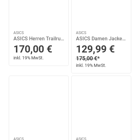
ASICS
ASICS
ASICS Herren Trailrunningschuhe TRABUCO 14 GTX 46 ½ in Grau
ASICS Damen Jacke ROAD WINTER JACKET S in Grau
Sonderpreis
170,00
€
129,99
€
Regulärer Preis
inkl. 19% MwSt.
175,00
€
*
inkl. 19% MwSt.
ASICS
ASICS