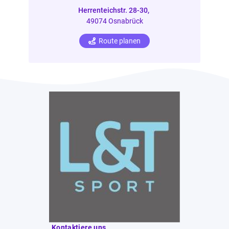
Herrenteichstr. 28-30,
49074 Osnabrück
Route planen
Kontaktiere uns