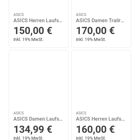
ASICS
ASICS
ASICS Herren Laufschuhe NOVABLAST 5 47 in Silber
ASICS Damen Trailrunningschuhe TRABUCO 14 GTX 40 in Grau
150,00
€
170,00
€
inkl. 19% MwSt.
inkl. 19% MwSt.
ASICS
ASICS
ASICS Damen Laufschuhe GT-2000 13 41 ½ in Grau
ASICS Herren Laufschuhe GEL-CUMULUS 27 42 ½ in Pink
134,99
€
160,00
€
inkl. 19% MwSt.
inkl. 19% MwSt.