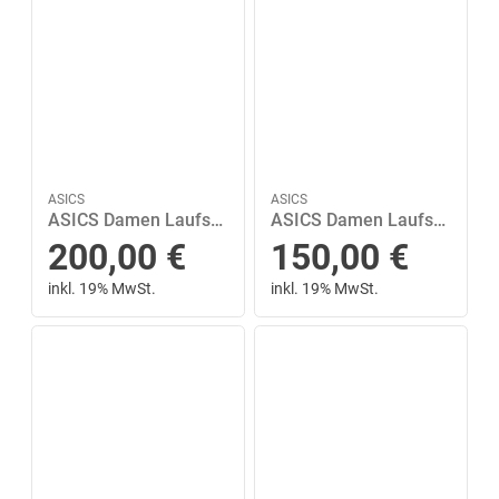
ASICS
ASICS
ASICS Damen Laufschuhe GEL-KAYANO 32 41 ½ in Pink
ASICS Damen Laufschuhe NOVABLAST 5 41 ½ in Silber
200,00
€
150,00
€
inkl. 19% MwSt.
inkl. 19% MwSt.