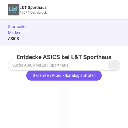
L&T Sporthaus
49074 Osnabrück
Startseite
Marken
ASICS
Entdecke ASICS bei L&T Sporthaus
Zu den Produkten springen
Gesamten Produktkatalog aufrufen