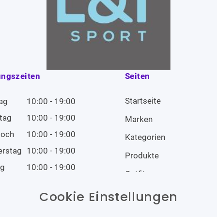
ungszeiten
Seiten
Startseite
ag
10:00 - 19:00
tag
10:00 - 19:00
Marken
woch
10:00 - 19:00
Kategorien
erstag
10:00 - 19:00
Produkte
ag
10:00 - 19:00
Outfits
tag
10:00 - 19:00
Cookie Einstellungen
tag
Geschlossen