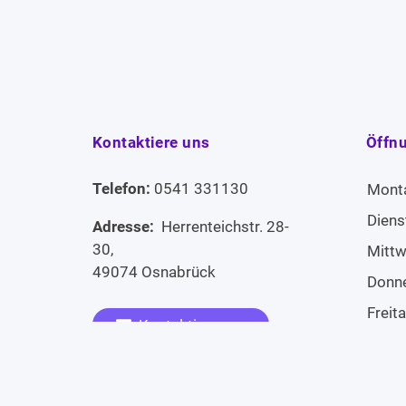
Kontaktiere uns
Öffn
Telefon:
0541 331130
Mont
Diens
Adresse:
Herrenteichstr. 28-
30,
Mitt
49074 Osnabrück
Donn
Freit
Kontaktiere uns
Sams
Widerruf erklären
Sonn