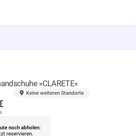
handschuhe »CLARETE«
AGER
Keine weiteren Standorte
€
t.
ute noch abholen:
tzt reservieren.