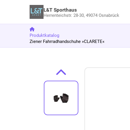
L&T Sporthaus
Herrenteichstr. 28-30,
49074 Osnabrück
Produktkatalog
Ziener Fahrradhandschuhe »CLARETE«
Zum Produkt springen
Zur Produktbeschreibung springen