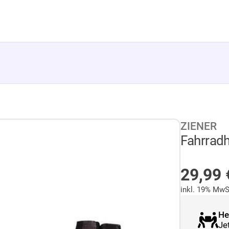
ZIENER
Fahrrad
AUF L
29,99
inkl. 19% MwS
He
Je