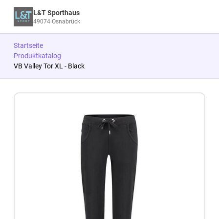
L&T Sporthaus
49074 Osnabrück
Startseite
Produktkatalog
VB Valley Tor XL - Black
Zum Produkt springen
Zur Produktbeschreibung springen