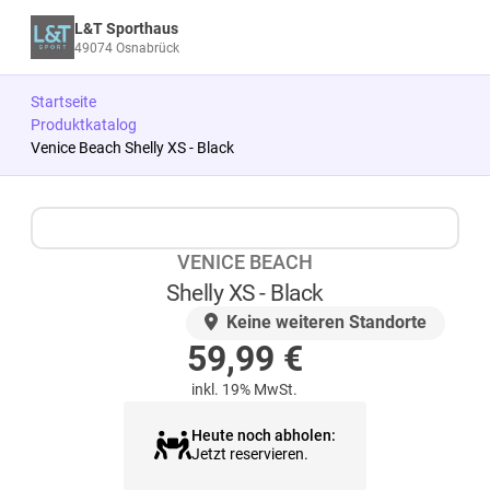
L&T Sporthaus
49074 Osnabrück
Startseite
Produktkatalog
Venice Beach Shelly XS - Black
Zum Produkt springen
Zur Produktbeschreibung springen
VENICE BEACH
Shelly XS - Black
AUF LAGER
Keine weiteren Standorte
59,99
€
inkl. 19% MwSt.
Heute noch abholen:
Jetzt reservieren.