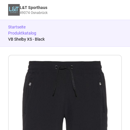
L&T Sporthaus
49074 Osnabrück
Startseite
Produktkatalog
VB Shelby XS - Black
Zum Produkt springen
Zur Produktbeschreibung springen