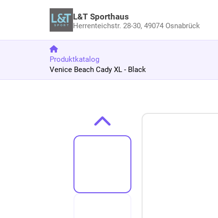
L&T Sporthaus
Herrenteichstr. 28-30,
49074 Osnabrück
Produktkatalog
Venice Beach Cady XL - Black
Zum Produkt springen
Zur Produktbeschreibung springen