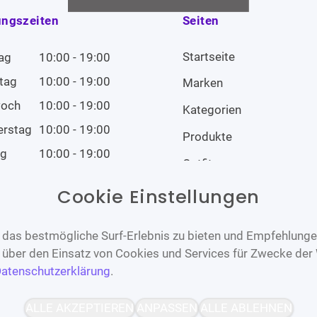
ungszeiten
Seiten
Startseite
ag
10:00 - 19:00
tag
10:00 - 19:00
Marken
woch
10:00 - 19:00
Kategorien
erstag
10:00 - 19:00
Produkte
ag
10:00 - 19:00
Outfits
tag
10:00 - 19:00
Cookie Einstellungen
tag
Geschlossen
das bestmögliche Surf-Erlebnis zu bieten und Empfehlungen
n über den Einsatz von Cookies und Services für Zwecke der
atenschutzerklärung
.
Barrierefrei
Bereitgestellt von
ALLE AKZEPTIEREN
ANPASSEN
ALLE ABLEHNEN
WCAG-2.1-AA