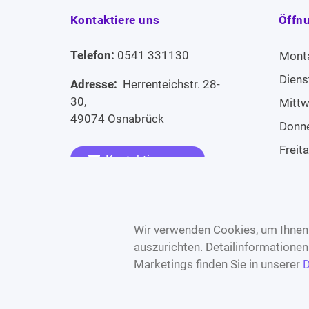
Kontaktiere uns
Öffn
Telefon:
0541 331130
Mont
Diens
Adresse:
Herrenteichstr. 28-
30,
Mitt
49074 Osnabrück
Donn
Freit
Kontaktiere uns
Sams
Widerruf erklären
Sonn
Wir verwenden Cookies, um Ihnen 
auszurichten. Detailinformatione
Marketings finden Sie in unserer
D