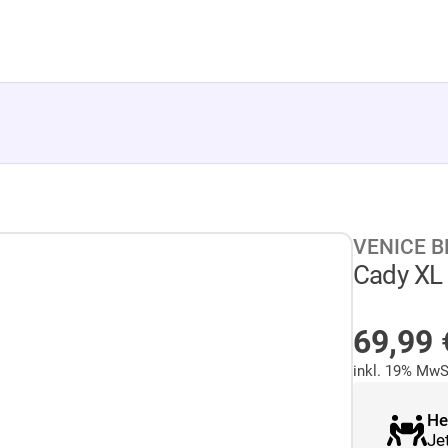
VENICE 
Cady XL 
AUF L
69,99
inkl. 19% MwS
He
Je