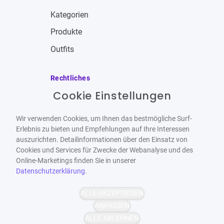
Kategorien
Produkte
Outfits
Rechtliches
Cookie Einstellungen
Impressum
Allgemeine Geschäftsbedingungen
Wir verwenden Cookies, um Ihnen das bestmögliche Surf-
Datenschutzbestimmungen
Erlebnis zu bieten und Empfehlungen auf Ihre Interessen
auszurichten. Detailinformationen über den Einsatz von
Widerrufsbelehrung
Cookies und Services für Zwecke der Webanalyse und des
Online-Marketings finden Sie in unserer
Datenschutzerklärung
.
ALLE AKZEPTIEREN
Barrierefrei
Bereitgestellt von
ANPASSEN
WCAG-2.1-AA
ALLE ABLEHNEN