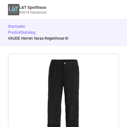
L&T Sporthaus
49074 Osnabrück
Startseite
Produktkatalog
VAUDE Herren Yaras Regenhose III
Zum Produkt springen
Zur Produktbeschreibung springen