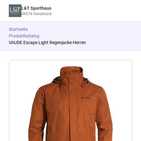
L&T Sporthaus
49074 Osnabrück
Startseite
Produktkatalog
VAUDE Escape Light Regenjacke Herren
Zum Produkt springen
Zur Produktbeschreibung springen