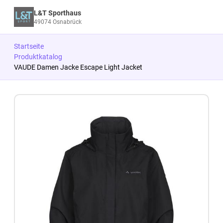
L&T Sporthaus
49074 Osnabrück
Startseite
Produktkatalog
VAUDE Damen Jacke Escape Light Jacket
Zum Produkt springen
Zur Produktbeschreibung springen