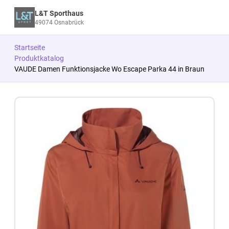
L&T Sporthaus
49074 Osnabrück
Startseite
Produktkatalog
VAUDE Damen Funktionsjacke Wo Escape Parka 44 in Braun
Zum Produkt springen
Zur Produktbeschreibung springen