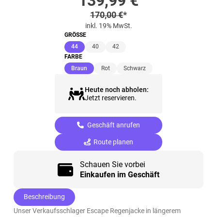
Sonderpreis
139,99
€
Regulärer Preis
170,00
€
*
inkl. 19% MwSt.
GRÖSSE
(ausgewählt)
44
40
42
FARBE
(ausgewählt)
Braun
Rot
Schwarz
Heute noch abholen:
Jetzt reservieren.
Geschäft anrufen
Route planen
Schauen Sie vorbei
Einkaufen im Geschäft
Beschreibung
Unser Verkaufsschlager Escape Regenjacke in längerem