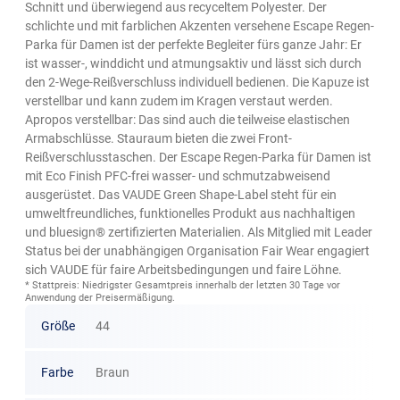
Schnitt und überwiegend aus recyceltem Polyester. Der
schlichte und mit farblichen Akzenten versehene Escape Regen-
Parka für Damen ist der perfekte Begleiter fürs ganze Jahr: Er
ist wasser-, winddicht und atmungsaktiv und lässt sich durch
den 2-Wege-Reißverschluss individuell bedienen. Die Kapuze ist
verstellbar und kann zudem im Kragen verstaut werden.
Apropos verstellbar: Das sind auch die teilweise elastischen
Armabschlüsse. Stauraum bieten die zwei Front-
Reißverschlusstaschen. Der Escape Regen-Parka für Damen ist
mit Eco Finish PFC-frei wasser- und schmutzabweisend
ausgerüstet. Das VAUDE Green Shape-Label steht für ein
umweltfreundliches, funktionelles Produkt aus nachhaltigen
und bluesign® zertifizierten Materialien. Als Mitglied mit Leader
Status bei der unabhängigen Organisation Fair Wear engagiert
sich VAUDE für faire Arbeitsbedingungen und faire Löhne.
* Stattpreis: Niedrigster Gesamtpreis innerhalb der letzten 30 Tage vor
Anwendung der Preisermäßigung.
Größe
44
Farbe
Braun