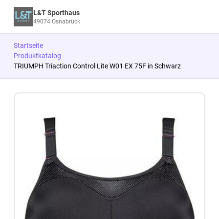
L&T Sporthaus
49074 Osnabrück
Startseite
Produktkatalog
TRIUMPH Triaction Control Lite W01 EX 75F in Schwarz
Zum Produkt springen
Zur Produktbeschreibung springen