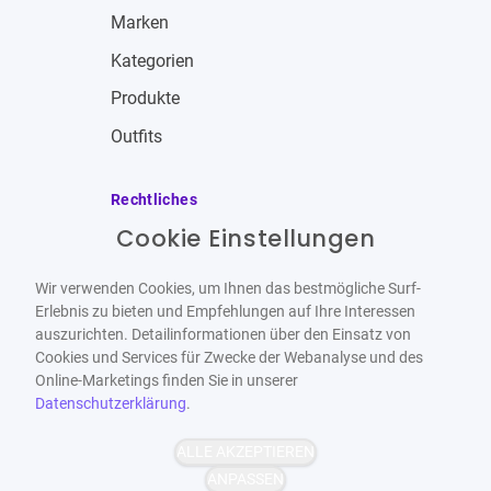
Marken
Kategorien
Produkte
Outfits
Rechtliches
Cookie Einstellungen
Impressum
Allgemeine Geschäftsbedingungen
Wir verwenden Cookies, um Ihnen das bestmögliche Surf-
Datenschutzbestimmungen
Erlebnis zu bieten und Empfehlungen auf Ihre Interessen
auszurichten. Detailinformationen über den Einsatz von
Widerrufsbelehrung
Cookies und Services für Zwecke der Webanalyse und des
Online-Marketings finden Sie in unserer
Datenschutzerklärung
.
ALLE AKZEPTIEREN
Barrierefrei
Bereitgestellt von
ANPASSEN
WCAG-2.1-AA