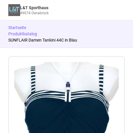
L&T Sporthaus
49074 Osnabrück
Startseite
Produktkatalog
SUNFLAIR Damen Tankini 44C in Blau
Zum Produkt springen
Zur Produktbeschreibung springen