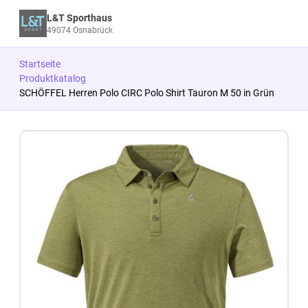
L&T Sporthaus
49074 Osnabrück
Startseite
Produktkatalog
SCHÖFFEL Herren Polo CIRC Polo Shirt Tauron M 50 in Grün
Zum Produkt springen
Zur Produktbeschreibung springen