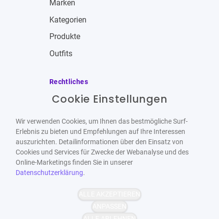
Marken
Kategorien
Produkte
Outfits
Rechtliches
Cookie Einstellungen
Impressum
Allgemeine Geschäftsbedingungen
Wir verwenden Cookies, um Ihnen das bestmögliche Surf-
Datenschutzbestimmungen
Erlebnis zu bieten und Empfehlungen auf Ihre Interessen
auszurichten. Detailinformationen über den Einsatz von
Widerrufsbelehrung
Cookies und Services für Zwecke der Webanalyse und des
Online-Marketings finden Sie in unserer
Datenschutzerklärung
.
ALLE AKZEPTIEREN
Barrierefrei
Bereitgestellt von
ANPASSEN
WCAG-2.1-AA
ALLE ABLEHNEN