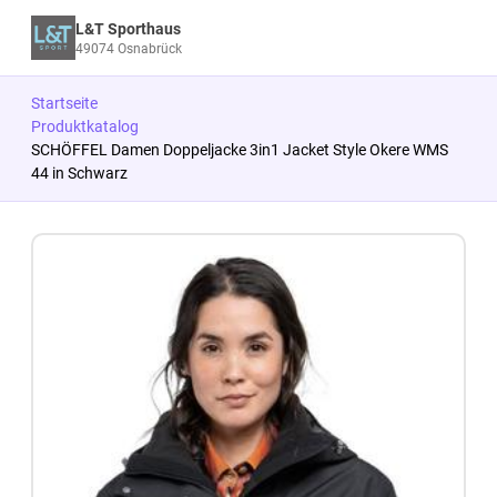
L&T Sporthaus
49074 Osnabrück
Startseite
Produktkatalog
SCHÖFFEL Damen Doppeljacke 3in1 Jacket Style Okere WMS
44 in Schwarz
Zum Produkt springen
Zur Produktbeschreibung springen