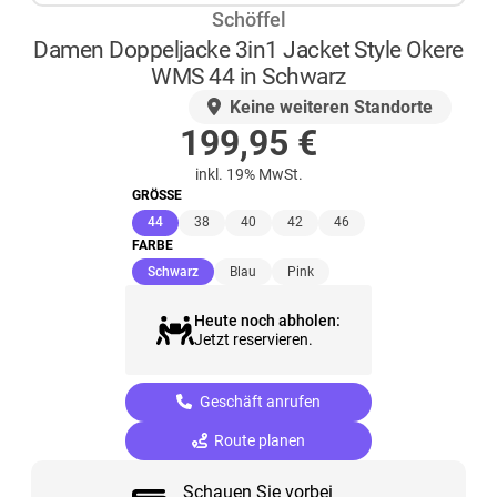
Schöffel
Damen Doppeljacke 3in1 Jacket Style Okere
WMS 44 in Schwarz
AUF LAGER
Keine weiteren Standorte
199,95
€
inkl. 19% MwSt.
GRÖSSE
(ausgewählt)
44
38
40
42
46
FARBE
(ausgewählt)
Schwarz
Blau
Pink
Heute noch abholen:
Jetzt reservieren.
Geschäft anrufen
Route planen
Schauen Sie vorbei