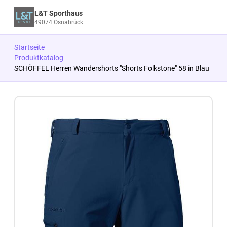
L&T Sporthaus
49074 Osnabrück
Startseite
Produktkatalog
SCHÖFFEL Herren Wandershorts "Shorts Folkstone" 58 in Blau
Zum Produkt springen
Zur Produktbeschreibung springen