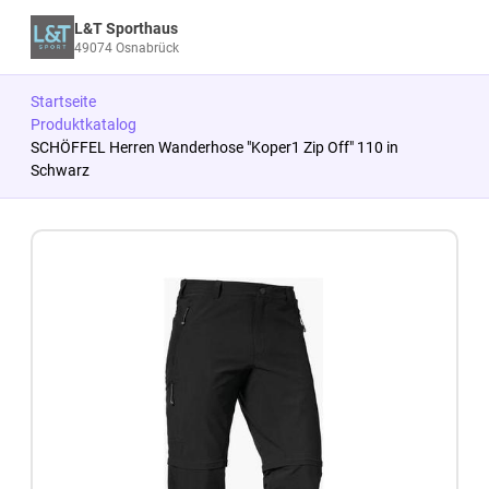
L&T Sporthaus
49074 Osnabrück
Startseite
Produktkatalog
SCHÖFFEL Herren Wanderhose "Koper1 Zip Off" 110 in
Schwarz
Zum Produkt springen
Zur Produktbeschreibung springen