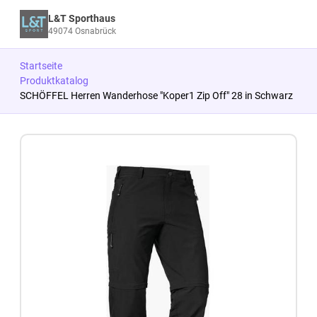
L&T Sporthaus
49074 Osnabrück
Startseite
Produktkatalog
SCHÖFFEL Herren Wanderhose "Koper1 Zip Off" 28 in Schwarz
Zum Produkt springen
Zur Produktbeschreibung springen