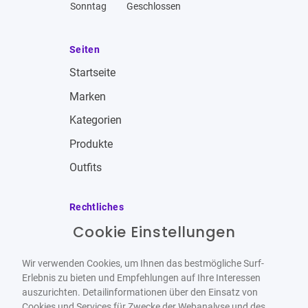
Sonntag
Geschlossen
Seiten
Startseite
Marken
Kategorien
Produkte
Outfits
Rechtliches
Cookie Einstellungen
Impressum
Allgemeine Geschäftsbedingungen
Wir verwenden Cookies, um Ihnen das bestmögliche Surf-
Datenschutzbestimmungen
Erlebnis zu bieten und Empfehlungen auf Ihre Interessen
auszurichten. Detailinformationen über den Einsatz von
Widerrufsbelehrung
Cookies und Services für Zwecke der Webanalyse und des