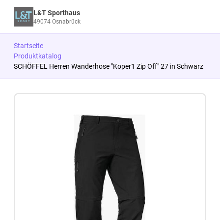
L&T Sporthaus
49074 Osnabrück
Startseite
Produktkatalog
SCHÖFFEL Herren Wanderhose "Koper1 Zip Off" 27 in Schwarz
Zum Produkt springen
Zur Produktbeschreibung springen