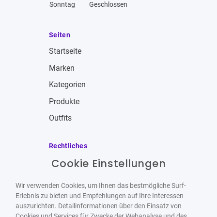
Sonntag
Geschlossen
Seiten
Startseite
Marken
Kategorien
Produkte
Outfits
Rechtliches
Cookie Einstellungen
Impressum
Allgemeine Geschäftsbedingungen
Wir verwenden Cookies, um Ihnen das bestmögliche Surf-
Datenschutzbestimmungen
Erlebnis zu bieten und Empfehlungen auf Ihre Interessen
auszurichten. Detailinformationen über den Einsatz von
Widerrufsbelehrung
Cookies und Services für Zwecke der Webanalyse und des