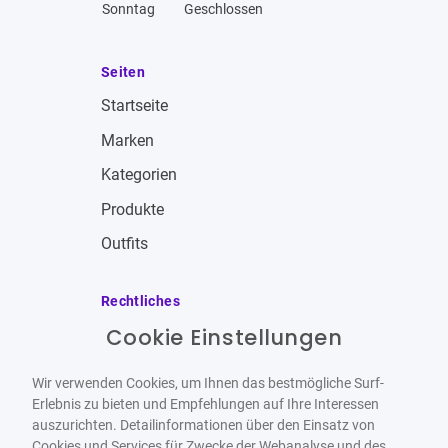
Sonntag
Geschlossen
Seiten
Startseite
Marken
Kategorien
Produkte
Outfits
Rechtliches
Cookie Einstellungen
Impressum
Allgemeine Geschäftsbedingungen
Wir verwenden Cookies, um Ihnen das bestmögliche Surf-
Datenschutzbestimmungen
Erlebnis zu bieten und Empfehlungen auf Ihre Interessen
auszurichten. Detailinformationen über den Einsatz von
Widerrufsbelehrung
Cookies und Services für Zwecke der Webanalyse und des