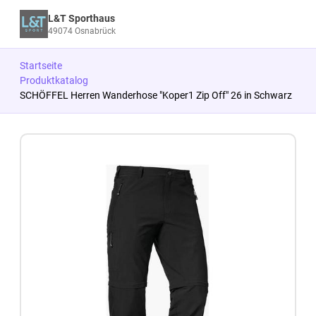
L&T Sporthaus
49074 Osnabrück
Startseite
Produktkatalog
SCHÖFFEL Herren Wanderhose "Koper1 Zip Off" 26 in Schwarz
Zum Produkt springen
Zur Produktbeschreibung springen