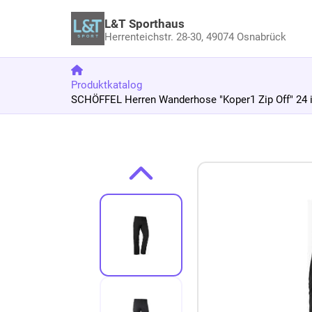
L&T Sporthaus
Herrenteichstr. 28-30,
49074 Osnabrück
Produktkatalog
SCHÖFFEL Herren Wanderhose "Koper1 Zip Off" 24 
Zum Produkt springen
Zur Produktbeschreibung springen