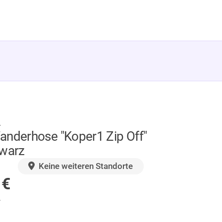
L
anderhose "Koper1 Zip Off"
hwarz
GER
Keine weiteren Standorte
5
€
.