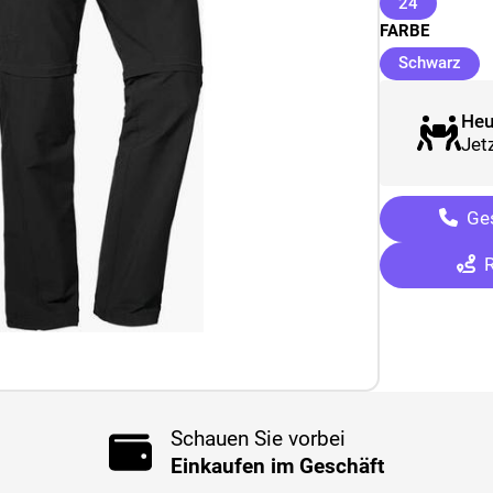
(ausgewäh
24
FARBE
(au
Schwarz
Heu
Jetz
Ges
R
Schauen Sie vorbei
Einkaufen im Geschäft