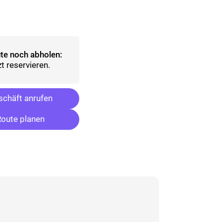
lt)
sgewählt)
te noch abholen:
t reservieren.
chäft anrufen
oute planen