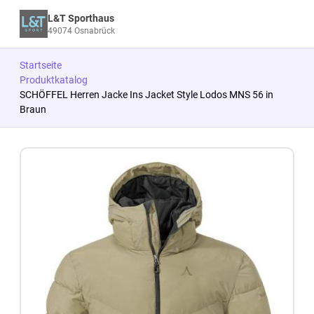
L&T Sporthaus
49074 Osnabrück
Startseite
Produktkatalog
SCHÖFFEL Herren Jacke Ins Jacket Style Lodos MNS 56 in
Braun
Zum Produkt springen
Zur Produktbeschreibung springen