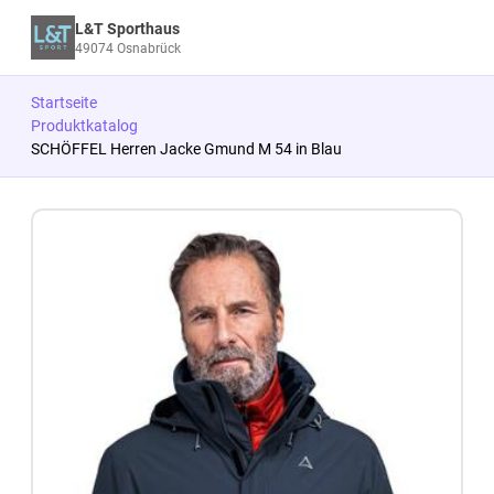
L&T Sporthaus
49074 Osnabrück
Startseite
Produktkatalog
SCHÖFFEL Herren Jacke Gmund M 54 in Blau
Zum Produkt springen
Zur Produktbeschreibung springen