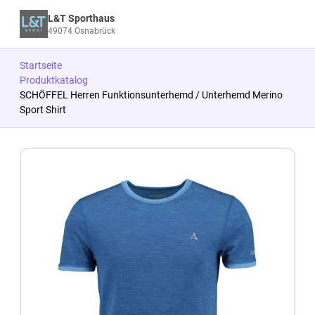
L&T Sporthaus
49074 Osnabrück
Startseite
Produktkatalog
SCHÖFFEL Herren Funktionsunterhemd / Unterhemd Merino
Sport Shirt
Zum Produkt springen
Zur Produktbeschreibung springen