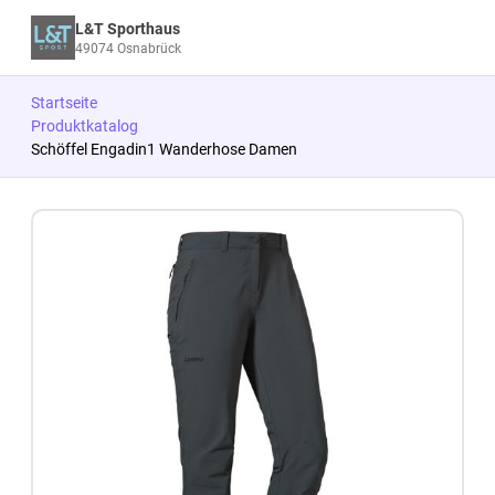
L&T Sporthaus
49074 Osnabrück
Startseite
Produktkatalog
Schöffel Engadin1 Wanderhose Damen
Zum Produkt springen
Zur Produktbeschreibung springen