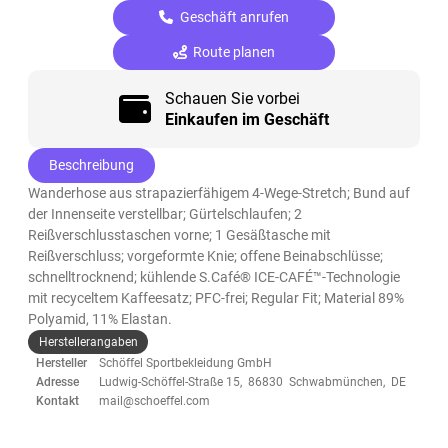
Geschäft anrufen
Route planen
Schauen Sie vorbei
Einkaufen im Geschäft
Beschreibung
Wanderhose aus strapazierfähigem 4-Wege-Stretch; Bund auf
der Innenseite verstellbar; Gürtelschlaufen; 2
Reißverschlusstaschen vorne; 1 Gesäßtasche mit
Reißverschluss; vorgeformte Knie; offene Beinabschlüsse;
schnelltrocknend; kühlende S.Café® ICE-CAFÉ™-Technologie
mit recyceltem Kaffeesatz; PFC-frei; Regular Fit; Material 89%
Polyamid, 11% Elastan.
Herstellerangaben
Hersteller
Schöffel Sportbekleidung GmbH
Adresse
Ludwig-Schöffel-Straße 15, 86830 Schwabmünchen, DE
Kontakt
mail@schoeffel.com