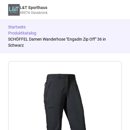
L&T Sporthaus
49074 Osnabrück
Startseite
Produktkatalog
SCHÖFFEL Damen Wanderhose "Engadin Zip Off" 36 in
Schwarz
Zum Produkt springen
Zur Produktbeschreibung springen