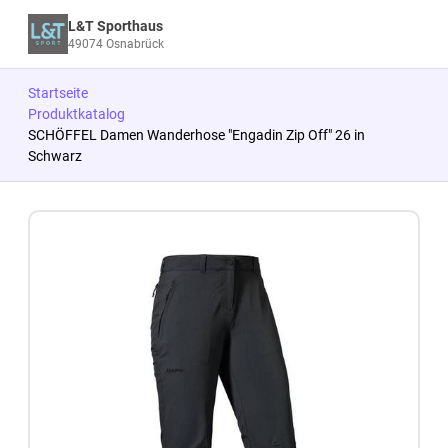
L&T Sporthaus
49074 Osnabrück
Startseite
Produktkatalog
SCHÖFFEL Damen Wanderhose "Engadin Zip Off" 26 in
Schwarz
Zum Produkt springen
Zur Produktbeschreibung springen