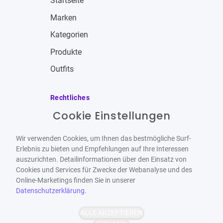
Startseite
Marken
Kategorien
Produkte
Outfits
Rechtliches
Cookie Einstellungen
Impressum
Allgemeine Geschäftsbedingungen
Wir verwenden Cookies, um Ihnen das bestmögliche Surf-
Datenschutzbestimmungen
Erlebnis zu bieten und Empfehlungen auf Ihre Interessen
auszurichten. Detailinformationen über den Einsatz von
Widerrufsbelehrung
Cookies und Services für Zwecke der Webanalyse und des
Online-Marketings finden Sie in unserer
Datenschutzerklärung
.
ALLE AKZEPTIEREN
Barrierefrei
Bereitgestellt von