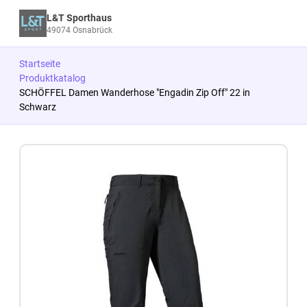
L&T Sporthaus
49074 Osnabrück
Startseite
Produktkatalog
SCHÖFFEL Damen Wanderhose "Engadin Zip Off" 22 in
Schwarz
Zum Produkt springen
Zur Produktbeschreibung springen