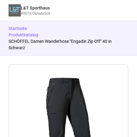
L&T Sporthaus
49074 Osnabrück
Startseite
Produktkatalog
SCHÖFFEL Damen Wanderhose "Engadin Zip Off" 40 in
Schwarz
Zum Produkt springen
Zur Produktbeschreibung springen