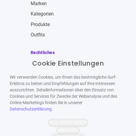
Marken
Kategorien
Produkte
Outfits
Rechtliches
Cookie Einstellungen
Impressum
Allgemeine Geschäftsbedingungen
Wir verwenden Cookies, um Ihnen das bestmögliche Surf-
Datenschutzbestimmungen
Erlebnis zu bieten und Empfehlungen auf Ihre Interessen
auszurichten. Detailinformationen über den Einsatz von
Widerrufsbelehrung
Cookies und Services für Zwecke der Webanalyse und des
Online-Marketings finden Sie in unserer
Datenschutzerklärung
.
ALLE AKZEPTIEREN
Barrierefrei
Bereitgestellt von
ANPASSEN
WCAG-2.1-AA