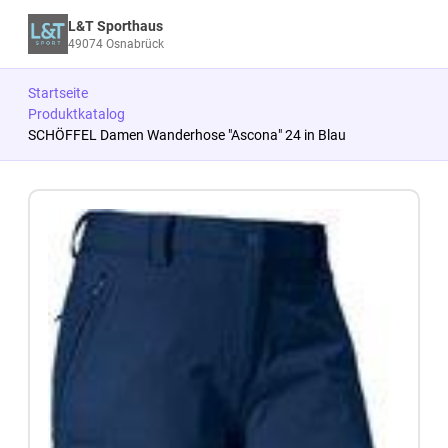
L&T Sporthaus
49074 Osnabrück
Startseite
Produktkatalog
SCHÖFFEL Damen Wanderhose "Ascona" 24 in Blau
Zum Produkt springen
Zur Produktbeschreibung springen