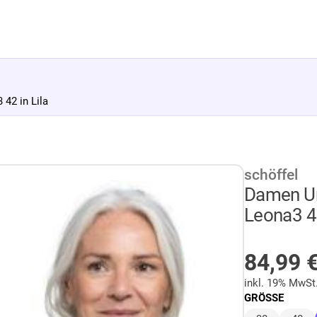
42 in Lila
schöffel
Damen Un
Leona3 42
AUF LA
84,99
inkl. 19% MwSt
GRÖSSE