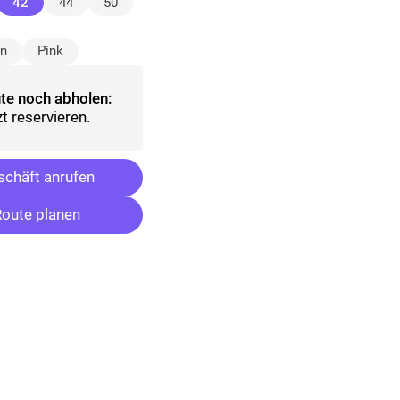
(ausgewählt)
42
44
50
ün
Pink
te noch abholen:
t reservieren.
chäft anrufen
oute planen