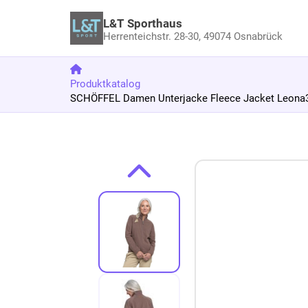
L&T Sporthaus
Herrenteichstr. 28-30,
49074 Osnabrück
Produktkatalog
SCHÖFFEL Damen Unterjacke Fleece Jacket Leona3 
Zum Produkt springen
Zur Produktbeschreibung springen