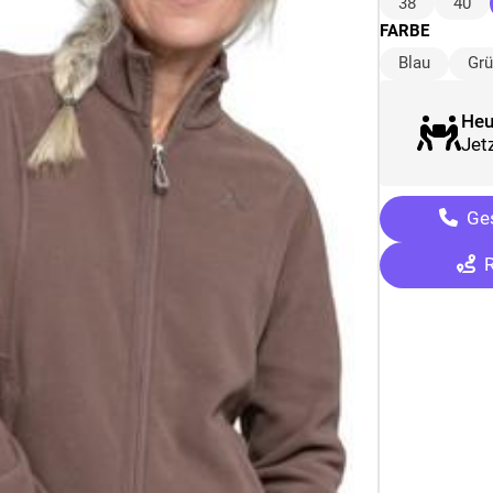
38
40
FARBE
Blau
Gr
Heu
Jetz
Ges
R