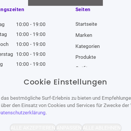
ungszeiten
Seiten
Startseite
ag
10:00 - 19:00
tag
10:00 - 19:00
Marken
woch
10:00 - 19:00
Kategorien
erstag
10:00 - 19:00
Produkte
ag
10:00 - 19:00
Outfits
tag
10:00 - 19:00
Cookie Einstellungen
tag
Geschlossen
das bestmögliche Surf-Erlebnis zu bieten und Empfehlungen
n über den Einsatz von Cookies und Services für Zwecke der
atenschutzerklärung
.
Barrierefrei
Bereitgestellt von
ALLE AKZEPTIEREN
ANPASSEN
ALLE ABLEHNEN
WCAG-2.1-AA