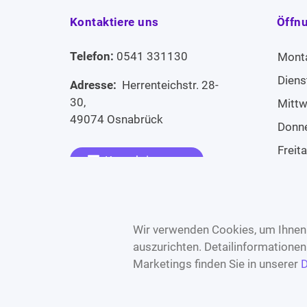
Kontaktiere uns
Öffn
Telefon:
0541 331130
Mont
Diens
Adresse:
Herrenteichstr. 28-
30,
Mitt
49074 Osnabrück
Donn
Freit
Kontaktiere uns
Sams
Widerruf erklären
Sonn
Wir verwenden Cookies, um Ihnen 
auszurichten. Detailinformatione
Marketings finden Sie in unserer
D