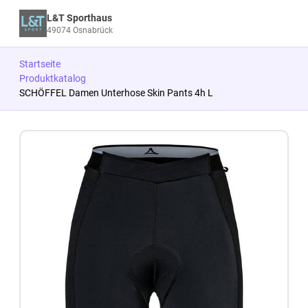
L&T Sporthaus
49074 Osnabrück
Startseite
Produktkatalog
SCHÖFFEL Damen Unterhose Skin Pants 4h L
Zum Produkt springen
Zur Produktbeschreibung springen