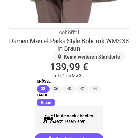
schöffel
Damen Mantel Parka Style Bohorok WMS 38
in Braun
AUF LAGER
Keine weiteren Standorte
139,99
€
inkl. 19% MwSt.
GRÖSSE
(ausgewählt)
38
36
40
42
44
FARBE
(ausgewählt)
Braun
Heute noch abholen:
Jetzt reservieren.