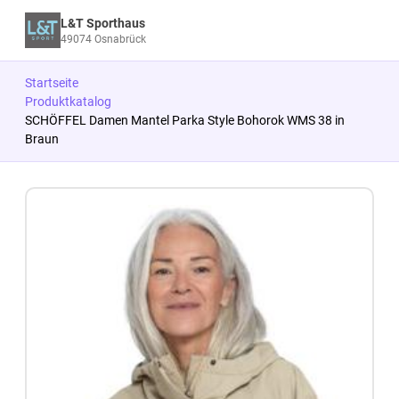
L&T Sporthaus
49074 Osnabrück
Startseite
Produktkatalog
SCHÖFFEL Damen Mantel Parka Style Bohorok WMS 38 in
Braun
Zum Produkt springen
Zur Produktbeschreibung springen