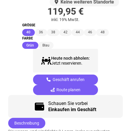
AUF LAGER
Keine weiteren Standorte
119,95
€
inkl. 19% MwSt.
GRÖSSE
(ausgewählt)
40
36
38
42
44
46
48
FARBE
(ausgewählt)
Grün
Blau
Heute noch abholen:
Jetzt reservieren.
Geschäft anrufen
Route planen
Schauen Sie vorbei
Einkaufen im Geschäft
Beschreibung