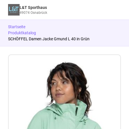
L&T Sporthaus
49074 Osnabrück
Startseite
Produktkatalog
SCHÖFFEL Damen Jacke Gmund L 40 in Grün
Zum Produkt springen
Zur Produktbeschreibung springen