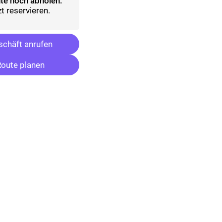
te noch abholen:
t reservieren.
chäft anrufen
oute planen