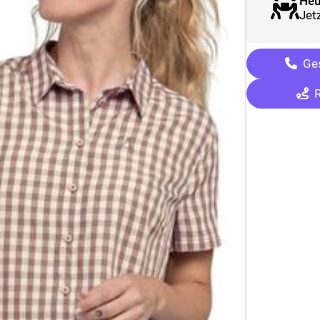
Heu
Jetz
Ges
R