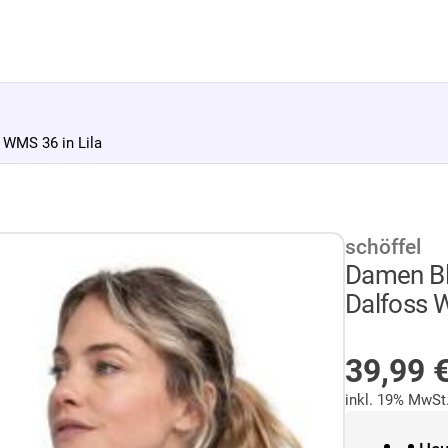
WMS 36 in Lila
schöffel
Damen Bl
Dalfoss W
AUF LA
Sonder
39,99
inkl. 19% MwSt