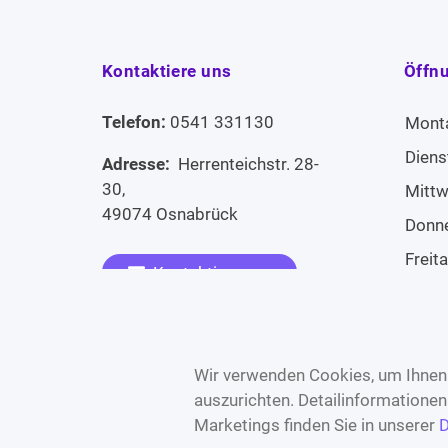
Kontaktiere uns
Öffn
Telefon:
0541 331130
Mont
Diens
Adresse:
Herrenteichstr. 28-
30,
Mitt
49074 Osnabrück
Donn
Freit
Kontaktiere uns
Sams
Widerruf erklären
Sonn
Wir verwenden Cookies, um Ihnen 
auszurichten. Detailinformatione
Marketings finden Sie in unserer
D