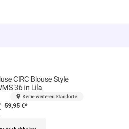
use CIRC Blouse Style
MS 36 in Lila
GER
Keine weiteren Standorte
preis
€
Regulärer Preis
59,95
€
*
.