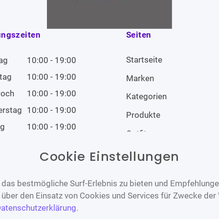
ungszeiten
Seiten
Startseite
ag
10:00 - 19:00
tag
10:00 - 19:00
Marken
woch
10:00 - 19:00
Kategorien
erstag
10:00 - 19:00
Produkte
ag
10:00 - 19:00
Outfits
tag
10:00 - 19:00
Cookie Einstellungen
tag
Geschlossen
das bestmögliche Surf-Erlebnis zu bieten und Empfehlungen
n über den Einsatz von Cookies und Services für Zwecke der
atenschutzerklärung
.