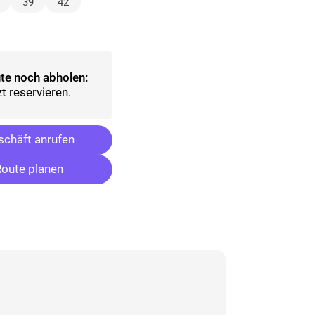
wählt)
39
42
ählt)
te noch abholen:
t reservieren.
chäft anrufen
oute planen