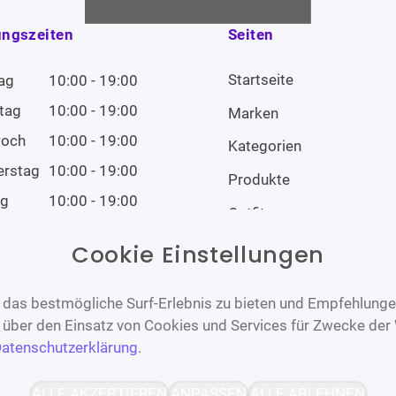
ungszeiten
Seiten
Startseite
ag
10:00 - 19:00
tag
10:00 - 19:00
Marken
woch
10:00 - 19:00
Kategorien
erstag
10:00 - 19:00
Produkte
ag
10:00 - 19:00
Outfits
tag
10:00 - 19:00
Cookie Einstellungen
tag
Geschlossen
das bestmögliche Surf-Erlebnis zu bieten und Empfehlungen
n über den Einsatz von Cookies und Services für Zwecke der
atenschutzerklärung
.
Barrierefrei
Bereitgestellt von
ALLE AKZEPTIEREN
ANPASSEN
ALLE ABLEHNEN