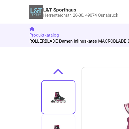
L&T Sporthaus
Herrenteichstr. 28-30,
49074 Osnabrück
Produktkatalog
ROLLERBLADE Damen Inlineskates MACROBLADE 84
Zum Produkt springen
Zur Produktbeschreibung springen