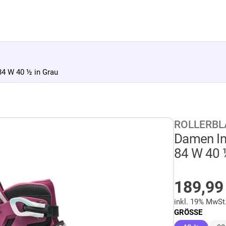
 W 40 ½ in Grau
ROLLERBL
Damen I
84 W 40 
AUF LA
189,9
inkl. 19% MwSt
GRÖSSE