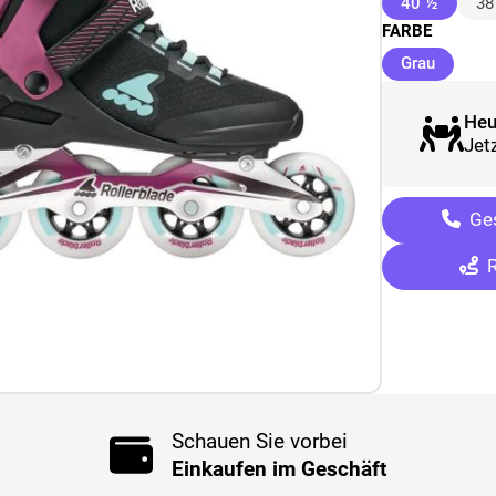
(ausge
40 ½
38
FARBE
(ausgew
Grau
Heu
Jetz
Ges
R
Schauen Sie vorbei
Einkaufen im Geschäft