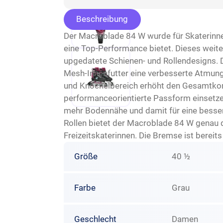
Beschreibung
Der Macroblade 84 W wurde für Skaterinnen
eine Top-Performance bietet. Dieses weite
upgedatete Schienen- und Rollendesigns. 
Mesh-Innenfutter eine verbesserte Atmungs
und Knöchelbereich erhöht den Gesamtkomf
performanceorientierte Passform einsetze
mehr Bodennähe und damit für eine besser
Rollen bietet der Macroblade 84 W genau d
Freizeitskaterinnen. Die Bremse ist bereit
Größe
40 ½
Farbe
Grau
Geschlecht
Damen