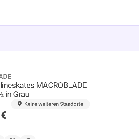
ADE
nlineskates MACROBLADE
½ in Grau
GER
Keine weiteren Standorte
9
€
.