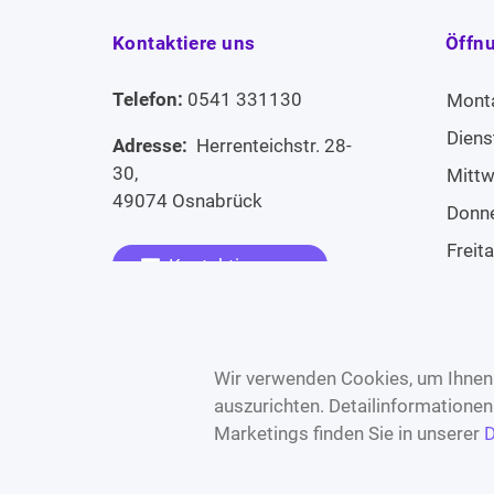
Kontaktiere uns
Öffn
Telefon:
0541 331130
Mont
Diens
Adresse:
Herrenteichstr. 28-
30,
Mitt
49074 Osnabrück
Donn
Freit
Kontaktiere uns
Sams
Widerruf erklären
Sonn
Wir verwenden Cookies, um Ihnen 
auszurichten. Detailinformatione
Marketings finden Sie in unserer
D