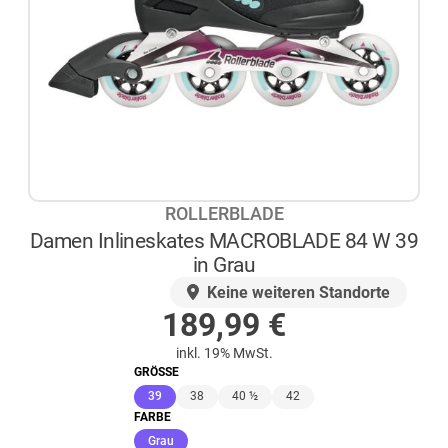
ROLLERBLADE
Damen Inlineskates MACROBLADE 84 W 39
in Grau
AUF LAGER
Keine weiteren Standorte
189,99
€
inkl. 19% MwSt.
GRÖSSE
(ausgewählt)
39
38
40 ½
42
FARBE
(ausgewählt)
Grau