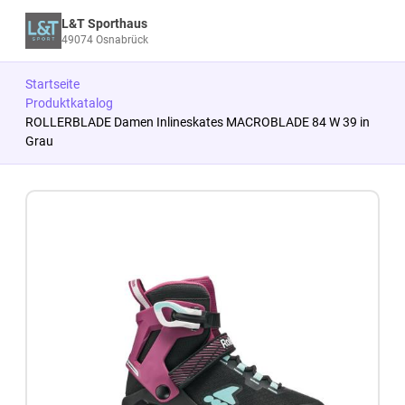
L&T Sporthaus
49074 Osnabrück
Startseite
Produktkatalog
ROLLERBLADE Damen Inlineskates MACROBLADE 84 W 39 in
Grau
Zum Produkt springen
Zur Produktbeschreibung springen