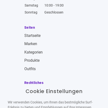
Samstag
10:00 - 19:00
Sonntag
Geschlossen
Seiten
Startseite
Marken
Kategorien
Produkte
Outfits
Rechtliches
Cookie Einstellungen
Impressum
Allgemeine Geschäftsbedingungen
Wir verwenden Cookies, um Ihnen das bestmögliche Surf-
Datenschutzbestimmungen
Erlebnis zu bieten und Empfehlungen auf Ihre Interessen