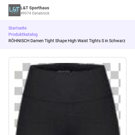
L&T Sporthaus
49074 Osnabrück
Startseite
Produktkatalog
RÖHNISCH Damen Tight Shape High Waist Tights S in Schwarz
Zum Produkt springen
Zur Produktbeschreibung springen