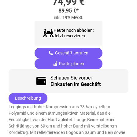
Sonderpreis
74,99
€
Regulärer Preis
89,95
€
*
inkl. 19% MwSt.
Heute noch abholen:
Jetzt reservieren.
Geschäft anrufen
Route planen
Schauen Sie vorbei
Einkaufen im Geschäft
Beschreibung
Leggings mit hoher Kompression aus 73 % recyceltem
Polyamid und einem atmungsaktiven Material, das die
Feuchtigkeit von der Haut ableitet. Lange Beine mit einer
Schrittlänge von 69 cm und hoher Bund mit verstellbarem
Kordelzug. Mit reflektierenden Logos an Saum und Bein sowie