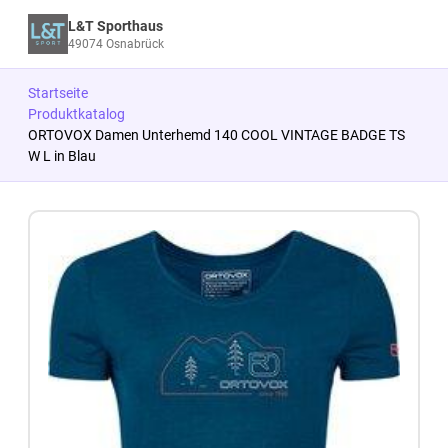
L&T Sporthaus
49074 Osnabrück
Startseite
Produktkatalog
ORTOVOX Damen Unterhemd 140 COOL VINTAGE BADGE TS
W L in Blau
Zum Produkt springen
Zur Produktbeschreibung springen