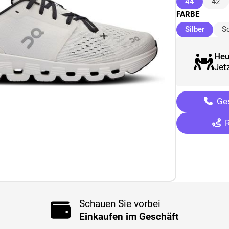
(ausgewäh
44
42
FARBE
(ausge
Silber
S
Heu
Jetz
Ges
R
Schauen Sie vorbei
Einkaufen im Geschäft