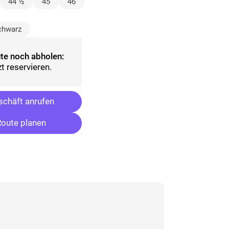
lt)
44 ½
45
46
wählt)
chwarz
te noch abholen:
t reservieren.
chäft anrufen
oute planen