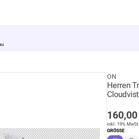
au
ON
Herren T
Cloudvist
AUF LA
160,0
inkl. 19% MwSt
GRÖSSE