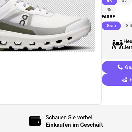
(ausgewäh
46
42
48
FARBE
(ausgew
Grau
Sil
Heu
Jetz
Ges
R
Schauen Sie vorbei
Einkaufen im Geschäft