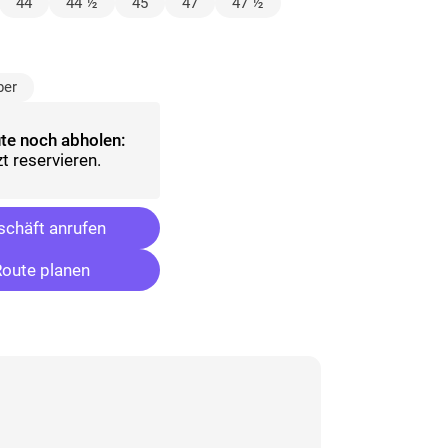
lt)
44
44 ½
45
47
47 ½
ählt)
ber
te noch abholen:
t reservieren.
chäft anrufen
oute planen