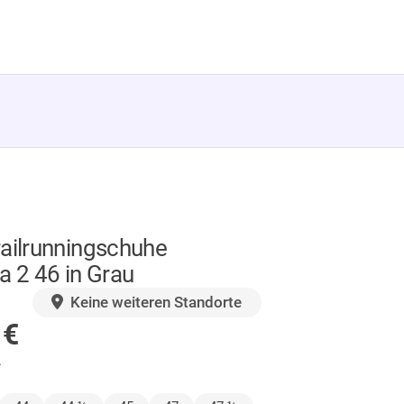
railrunningschuhe
a 2 46 in Grau
GER
Keine weiteren Standorte
0
€
.