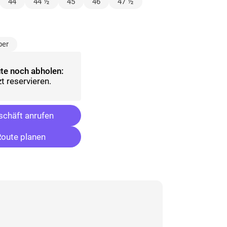
lt)
44
44 ½
45
46
47 ½
ählt)
ber
te noch abholen:
t reservieren.
chäft anrufen
oute planen