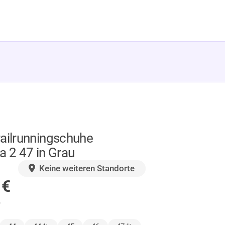
railrunningschuhe
a 2 47 in Grau
GER
Keine weiteren Standorte
0
€
.