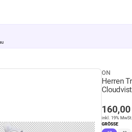
au
ON
Herren T
Cloudvist
AUF LA
160,0
inkl. 19% MwSt
GRÖSSE