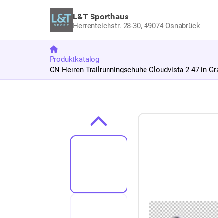
L&T Sporthaus
Herrenteichstr. 28-30,
49074 Osnabrück
Produktkatalog
ON Herren Trailrunningschuhe Cloudvista 2 47 in Gr
Zum Produkt springen
Zur Produktbeschreibung springen