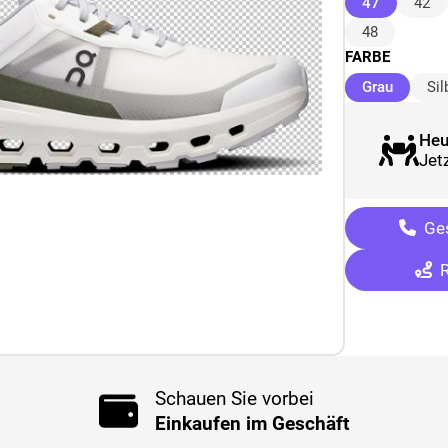
(ausgewäh
47
42
48
FARBE
(ausgew
Grau
Sil
Heu
Jetz
Ges
R
Schauen Sie vorbei
Einkaufen im Geschäft