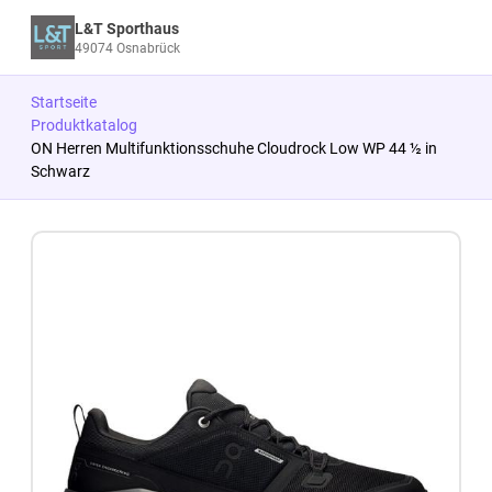
L&T Sporthaus
49074 Osnabrück
Startseite
Produktkatalog
ON Herren Multifunktionsschuhe Cloudrock Low WP 44 ½ in
Schwarz
Zum Produkt springen
Zur Produktbeschreibung springen