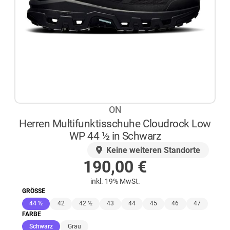
ON
Herren Multifunktisschuhe Cloudrock Low
WP 44 ½ in Schwarz
AUF LAGER
Keine weiteren Standorte
190,00
€
inkl. 19% MwSt.
GRÖSSE
(ausgewählt)
44 ½
42
42 ½
43
44
45
46
47
FARBE
(ausgewählt)
Schwarz
Grau