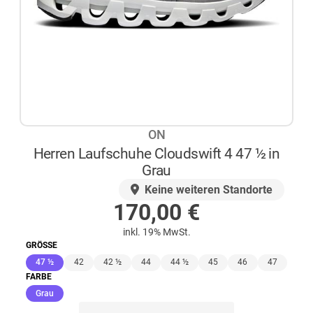
ON
Herren Laufschuhe Cloudswift 4 47 ½ in
Grau
AUF LAGER
Keine weiteren Standorte
170,00
€
inkl. 19% MwSt.
GRÖSSE
(ausgewählt)
47 ½
42
42 ½
44
44 ½
45
46
47
FARBE
(ausgewählt)
Grau