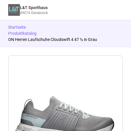
L&T Sporthaus
49074 Osnabrück
Startseite
Produktkatalog
ON Herren Laufschuhe Cloudswift 4 47 ½ in Grau
Zum Produkt springen
Zur Produktbeschreibung springen