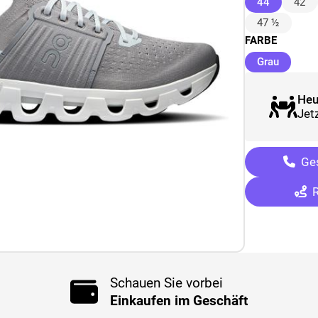
(ausgewäh
44
42
47 ½
FARBE
(ausgew
Grau
Heu
Jetz
Ges
R
Schauen Sie vorbei
Einkaufen im Geschäft