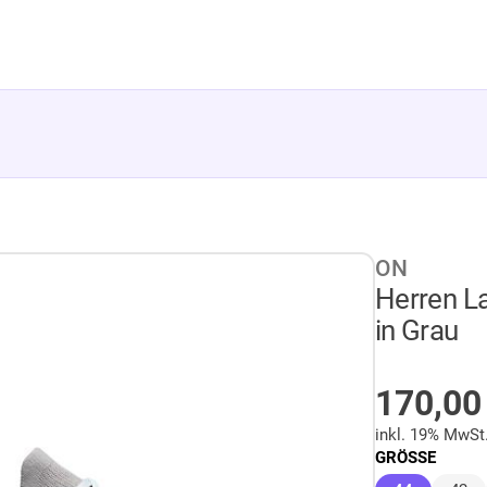
ON
Herren L
in Grau
AUF LA
170,0
inkl. 19% MwSt
GRÖSSE