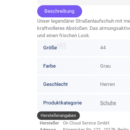
Beschreibung
Unser legendärer Straßenlaufschuh mit me
kraftvolleres Abstoßen. Das atmungsaktive
und einen frischen Look.
Größe
44
Farbe
Grau
Geschlecht
Herren
Produktkategorie
Schuhe
Herstellerangaben
Hersteller
On Cloud Service GmbH
Adresse
Köpenicker Str. 122, 10179 Berlin