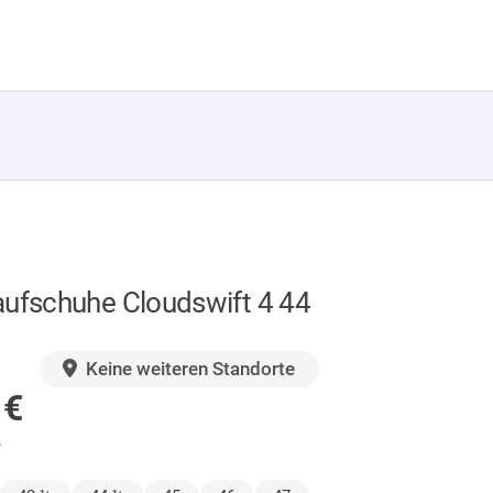
aufschuhe Cloudswift 4 44
GER
Keine weiteren Standorte
0
€
.