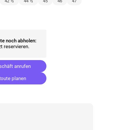
lt)
42 ½
44 ½
45
46
47
ählt)
te noch abholen:
t reservieren.
chäft anrufen
oute planen